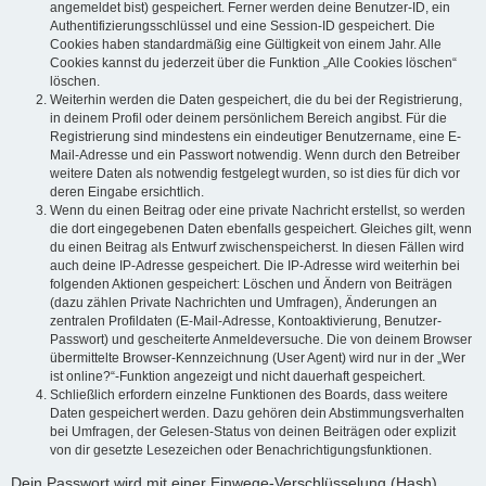
angemeldet bist) gespeichert. Ferner werden deine Benutzer-ID, ein
Authentifizierungsschlüssel und eine Session-ID gespeichert. Die
Cookies haben standardmäßig eine Gültigkeit von einem Jahr. Alle
Cookies kannst du jederzeit über die Funktion „Alle Cookies löschen“
löschen.
Weiterhin werden die Daten gespeichert, die du bei der Registrierung,
in deinem Profil oder deinem persönlichem Bereich angibst. Für die
Registrierung sind mindestens ein eindeutiger Benutzername, eine E-
Mail-Adresse und ein Passwort notwendig. Wenn durch den Betreiber
weitere Daten als notwendig festgelegt wurden, so ist dies für dich vor
deren Eingabe ersichtlich.
Wenn du einen Beitrag oder eine private Nachricht erstellst, so werden
die dort eingegebenen Daten ebenfalls gespeichert. Gleiches gilt, wenn
du einen Beitrag als Entwurf zwischenspeicherst. In diesen Fällen wird
auch deine IP-Adresse gespeichert. Die IP-Adresse wird weiterhin bei
folgenden Aktionen gespeichert: Löschen und Ändern von Beiträgen
(dazu zählen Private Nachrichten und Umfragen), Änderungen an
zentralen Profildaten (E-Mail-Adresse, Kontoaktivierung, Benutzer-
Passwort) und gescheiterte Anmeldeversuche. Die von deinem Browser
übermittelte Browser-Kennzeichnung (User Agent) wird nur in der „Wer
ist online?“-Funktion angezeigt und nicht dauerhaft gespeichert.
Schließlich erfordern einzelne Funktionen des Boards, dass weitere
Daten gespeichert werden. Dazu gehören dein Abstimmungsverhalten
bei Umfragen, der Gelesen-Status von deinen Beiträgen oder explizit
von dir gesetzte Lesezeichen oder Benachrichtigungsfunktionen.
Dein Passwort wird mit einer Einwege-Verschlüsselung (Hash)