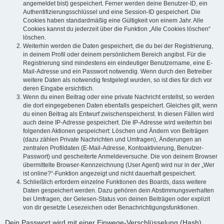
angemeldet bist) gespeichert. Ferner werden deine Benutzer-ID, ein
Authentifizierungsschlüssel und eine Session-ID gespeichert. Die
Cookies haben standardmäßig eine Gültigkeit von einem Jahr. Alle
Cookies kannst du jederzeit über die Funktion „Alle Cookies löschen“
löschen.
Weiterhin werden die Daten gespeichert, die du bei der Registrierung,
in deinem Profil oder deinem persönlichem Bereich angibst. Für die
Registrierung sind mindestens ein eindeutiger Benutzername, eine E-
Mail-Adresse und ein Passwort notwendig. Wenn durch den Betreiber
weitere Daten als notwendig festgelegt wurden, so ist dies für dich vor
deren Eingabe ersichtlich.
Wenn du einen Beitrag oder eine private Nachricht erstellst, so werden
die dort eingegebenen Daten ebenfalls gespeichert. Gleiches gilt, wenn
du einen Beitrag als Entwurf zwischenspeicherst. In diesen Fällen wird
auch deine IP-Adresse gespeichert. Die IP-Adresse wird weiterhin bei
folgenden Aktionen gespeichert: Löschen und Ändern von Beiträgen
(dazu zählen Private Nachrichten und Umfragen), Änderungen an
zentralen Profildaten (E-Mail-Adresse, Kontoaktivierung, Benutzer-
Passwort) und gescheiterte Anmeldeversuche. Die von deinem Browser
übermittelte Browser-Kennzeichnung (User Agent) wird nur in der „Wer
ist online?“-Funktion angezeigt und nicht dauerhaft gespeichert.
Schließlich erfordern einzelne Funktionen des Boards, dass weitere
Daten gespeichert werden. Dazu gehören dein Abstimmungsverhalten
bei Umfragen, der Gelesen-Status von deinen Beiträgen oder explizit
von dir gesetzte Lesezeichen oder Benachrichtigungsfunktionen.
Dein Passwort wird mit einer Einwege-Verschlüsselung (Hash)